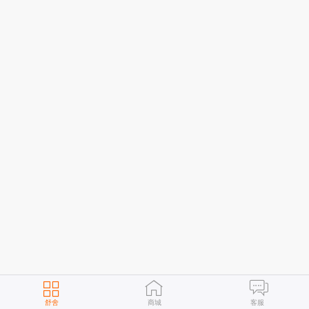
舒舍
商城
客服