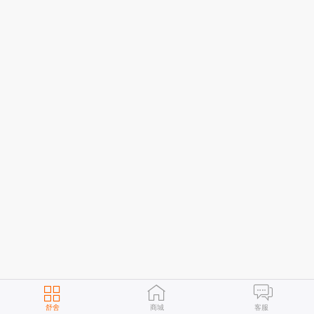
舒舍
商城
客服