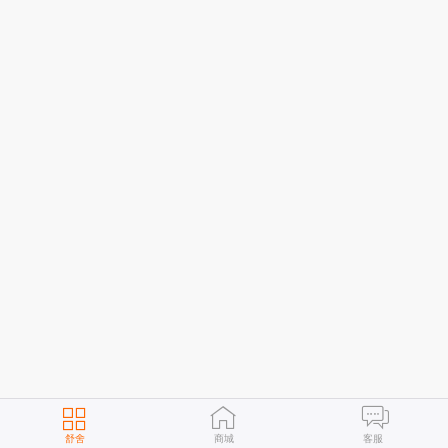
舒舍
商城
客服