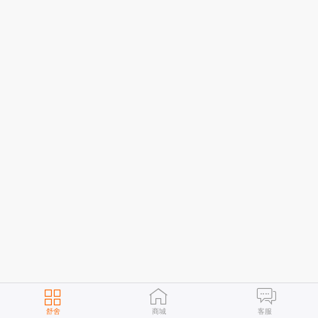
舒舍
商城
客服