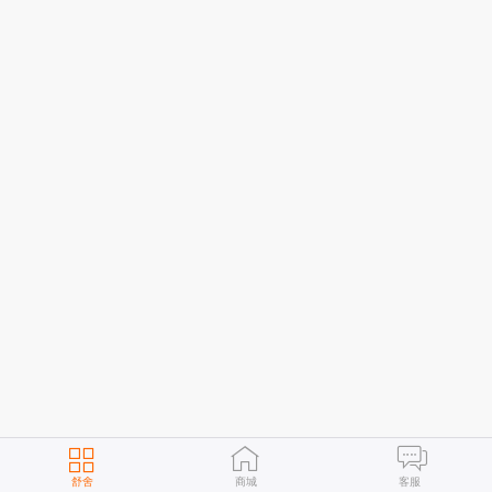
舒舍
商城
客服