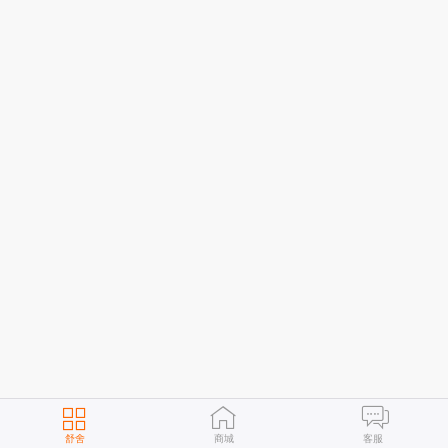
舒舍
商城
客服