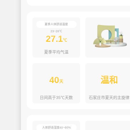
夏季人体舒适温度
23~26℃
27.1
℃
夏季平均气温
40
温和
天
日间高于35℃天数
石家庄市夏天的主旋律
人体舒适湿度40~60%