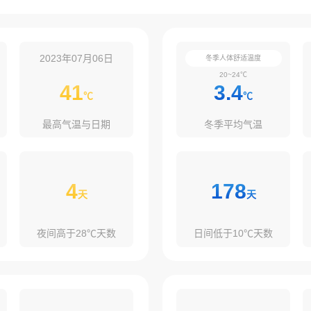
2023年07月06日
冬季人体舒适温度
20~24℃
41
3.4
℃
℃
最高气温与日期
冬季平均气温
4
178
天
天
夜间高于28℃天数
日间低于10℃天数